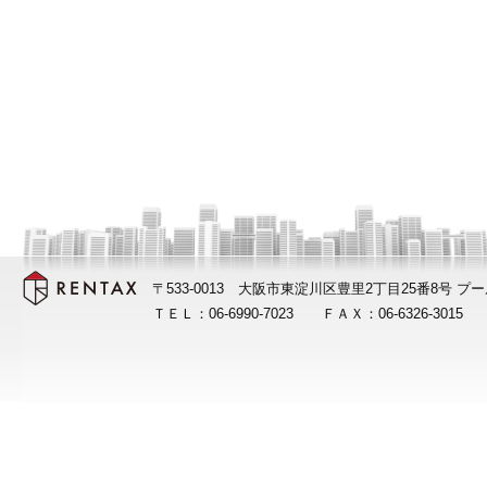
の注意を払います。
なお、ご利用になるサービスに
り扱いに個別の定めがある場合
します。
3.個人情報の利用目的
弊社は、オーナー様及び入居者の
に利用させていただきます。
〒533-0013 大阪市東淀川区豊里2丁目25番8号
4.通話記録に伴う音声記録の取得
ＴＥＬ：06-6990-7023 ＦＡＸ：06-6326-301
弊社は、お客様との通話を録音
があります。
通話録音データは、お客様対応の
利用いたします。